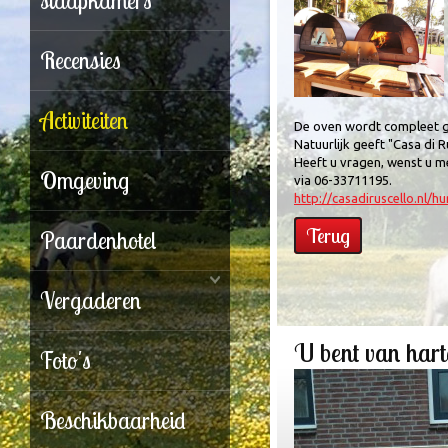
slaapkamers
Recensies
Activiteiten
De oven wordt compleet ge
Natuurlijk geeft "Casa di R
Heeft u vragen, wenst u m
Omgeving
via 06-33711195.
http://casadiruscello.nl/hu
Terug
Paardenhotel
Vergaderen
U bent van hart
Foto's
Beschikbaarheid